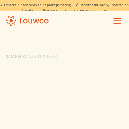
√
Experts in declareren en de praktijkvoering
√
Beoordeeld met 5/5 sterren op
Google
√
Een bewezen aanpak, concrete resultaten
SAMEN STA JE STERKER