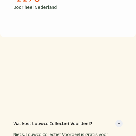
Door heel Nederland
HEB JE VRAGEN?
De meest
voorkomende
vragen
vind je hier
Staat jouw vraag er niet bij? Stel gerust je
vragen via het formulier.
Wat kost Louwco Collectief Voordeel?
Niets. Louwco Collectief Voordeel is gratis voor